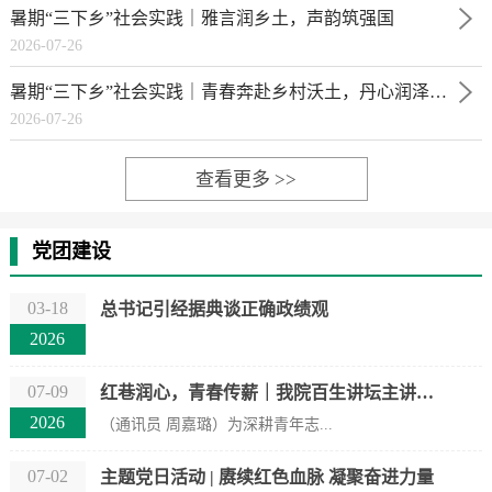
暑期“三下乡”社会实践｜雅言润乡土，声韵筑强国
2026-07-26
暑期“三下乡”社会实践｜青春奔赴乡村沃土，丹心润泽稚子童心
2026-07-26
查看更多 >>
党团建设
03-18
总书记引经据典谈正确政绩观
2026
07-09
红巷润心，青春传薪｜我院百生讲坛主讲人走进文苑社区爱心托管班开展红色宣讲
2026
（通讯员 周嘉璐）为深耕青年志...
07-02
主题党日活动 | 赓续红色血脉 凝聚奋进力量