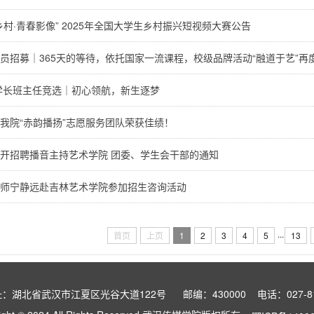
乡村·青春影像” 2025年全国大学生乡村振兴短视频大赛公告
员招募｜365天的等待，依托国家一流课程，校级品牌活动“融道于艺”再度重
5学长班主任竞选｜初心领航，新生逐梦
我院“赤韵播扬”志愿服务团队荣获佳绩！
开招聘播音主持艺术学院 团委、学生会干部的通知
师宁静远赴吉林艺术学院参加招生咨询活动
...
首页
上页
1
2
3
4
5
13
：湖北省武汉市江夏区光谷大道122号 邮编：430000 电话：027-819