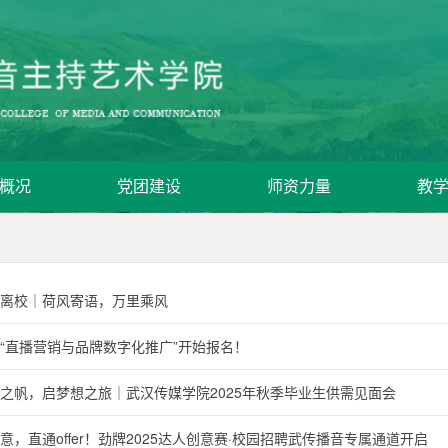
概况
党团建设
师资力量
教
离校｜荷风寄语，万里乘风
“直播营销与品牌数字化推广”开始报名！
之帆，启梦想之旅｜武汉传媒学院2025年秋季毕业生供需见面会
意，直通offer！劲牌2025达人创意赛·校园招聘武传播音专属通道开启